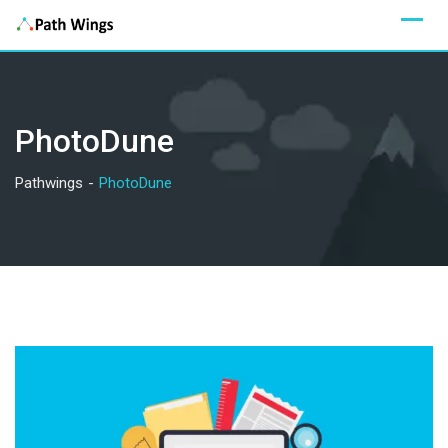
Skip
to
content
PhotoDune
Pathwings
-
PhotoDune