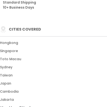
Standard Shipping
10+ Business Days
CITIES COVERED
Hongkong
Singapore
Toto Macau
Sydney
Taiwan
Japan
Cambodia
Jakarta