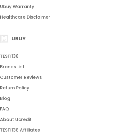
Ubuy Warranty
Healthcare Disclaimer
UBUY
TESTI138
Brands List
Customer Reviews
Return Policy
Blog
FAQ
About Ucredit
TESTI138 Affiliates