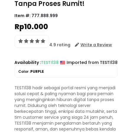
Tanpa Proses Rumit!
Item #:
777.888.999
Rp10.000
4.9 rating
Write a Review
Availability :
TESTI138
Imported from TESTI138
Color :
PURPLE
TESTI138 hadir sebagai portal resmi yang menjadi
solusi cepat & paling nyaman bagi para pemain
yang menginginkan hiburan digital tanpa proses
rumit. Didukung oleh teknologi server
berkecepatan tinggi, enkripsi data mutakhir, serta
tim customer service yang siaga 24 jam penuh,
TESTI138 menjamin pengalaman bertaruh yang
responsif, aman, dan sepenuhnya bebas kendala