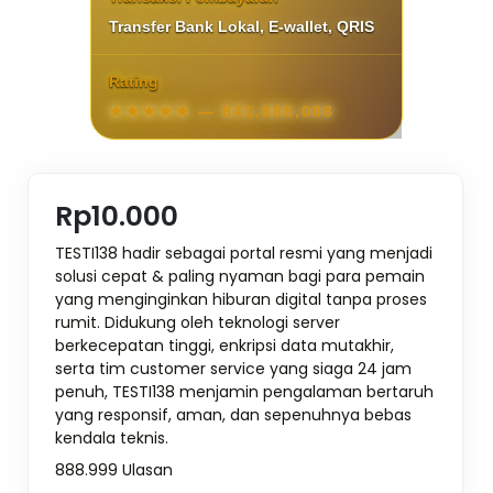
Transfer Bank Lokal, E-wallet, QRIS
Rating
★★★★★
— 841,888,088
Rp10.000
TESTI138 hadir sebagai portal resmi yang menjadi
solusi cepat & paling nyaman bagi para pemain
yang menginginkan hiburan digital tanpa proses
rumit. Didukung oleh teknologi server
berkecepatan tinggi, enkripsi data mutakhir,
serta tim customer service yang siaga 24 jam
penuh, TESTI138 menjamin pengalaman bertaruh
yang responsif, aman, dan sepenuhnya bebas
kendala teknis.
888.999 Ulasan