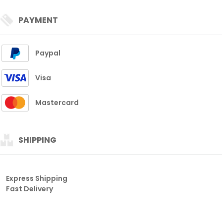
PAYMENT
Paypal
Visa
Mastercard
SHIPPING
Express Shipping
Fast Delivery