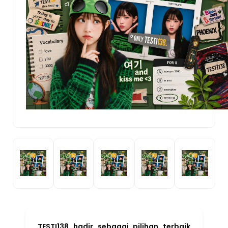
TESTI138 hadir sebagai pilihan terbaik