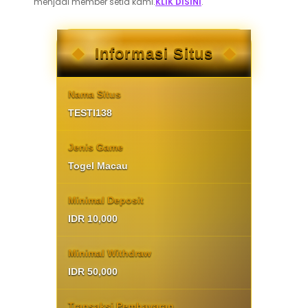
menjadi member setia kami.
KLIK DISINI
.
Informasi Situs
Nama Situs
TESTI138
Jenis Game
Togel Macau
Minimal Deposit
IDR 10,000
Minimal Withdraw
IDR 50,000
Transaksi Pembayaran