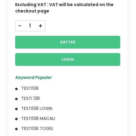
Excluding VAT : VAT will be calculated on the
checkout page
-
+
DAFTAR
LOGIN
Keyword Populer
TESTI138
TESTI 138
TESTI138 LOGIN
TESTI138 MACAU
TESTI138 TOGEL