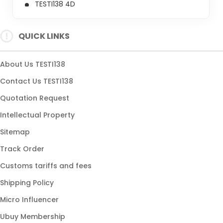
TESTI138 4D
TESTI138 RESMI
QUICK LINKS
About Us TESTI138
Contact Us TESTI138
Quotation Request
Intellectual Property
Sitemap
Track Order
Customs tariffs and fees
Shipping Policy
Micro Influencer
Ubuy Membership