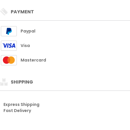
PAYMENT
Paypal
Visa
Mastercard
SHIPPING
Express Shipping
Fast Delivery