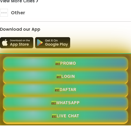
View More Cities
Other
Download our App
TRUST ENSURED WITH
PROMO
LOGIN
DAFTAR
©Copyright 2014 - 2026 TESTI138 X Seo KKS XYZ
WHATSAPP
Terms & Conditions
Privacy Policy
About Us
Contact Us
LIVE CHAT