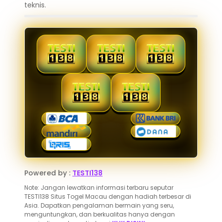
teknis.
Powered by :
TESTI138
Note: Jangan lewatkan informasi terbaru seputar
TESTI138 Situs Togel Macau dengan hadiah terbesar di
Asia. Dapatkan pengalaman bermain yang seru,
menguntungkan, dan berkualitas hanya dengan