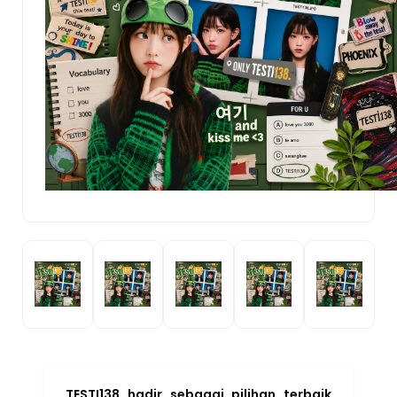
TESTI138 hadir sebagai pilihan terbaik