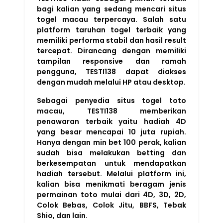
bagi kalian yang sedang mencari situs
togel macau terpercaya. Salah satu
platform taruhan togel terbaik yang
memiliki performa stabil dan hasil result
tercepat. Dirancang dengan memiliki
tampilan responsive dan ramah
pengguna, TESTI138 dapat diakses
dengan mudah melalui HP atau desktop.
Sebagai penyedia situs togel toto
macau, TESTI138 memberikan
penawaran terbaik yaitu hadiah 4D
yang besar mencapai 10 juta rupiah.
Hanya dengan min bet 100 perak, kalian
sudah bisa melakukan betting dan
berkesempatan untuk mendapatkan
hadiah tersebut. Melalui platform ini,
kalian bisa menikmati beragam jenis
permainan toto mulai dari 4D, 3D, 2D,
Colok Bebas, Colok Jitu, BBFS, Tebak
Shio, dan lain.