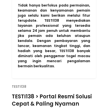
Tidak hanya berfokus pada permainan,
keamanan dan kenyamanan pemain
juga selalu kami berikan melalui fitur
terupdate. TESTI138 menyediakan
layanan professional yang tersedia
selama 24 jam penuh untuk membantu
jika pemain ada keluhan ataupun
kendala. Dengan pembayaran yang
lancar, keamanan tingkat tinggi, dan
hadiah yang besar, TESTI138 banyak
diminati oleh penggemar togel macau
yang ingin mencari pengalaman
bermain berkualitas.
TESTI138
TESTI138 > Portal Resmi Solusi
Cepat & Paling Nyaman